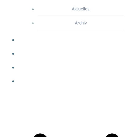
Aktuelles
Archiv
Gesundheitsstudio
Rehasport
Kurse
Weitere Angebote