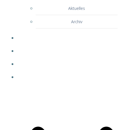
Aktuelles
Archiv
Gesundheitsstudio
Rehasport
Kurse
Weitere Angebote